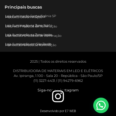
Principais buscas
Loja Iluminação Santa Ifigênia SP
Loja Iluminação no Centro
Produtos de Iluminação
Loja Iluminação na Zona Norte
Loja Iluminação na Zona Sul
Empresa Produtos de Iluminação
Loja Iluminação na Zona Leste
Loja Iluminação na Zona Oeste
Distribuidor Produtos de Iluminação
Loja Iluminação em São Paulo
Loja Iluminação na Grande SP
Fornecedor Produtos Iluminação
2025 | Todos os direitos reservados
DISTRIBUIDORA DE MATERIAIS EM LED E ELÉTRICOS
Av. Ipiranga, 1.100 - Sala 20 - República - São Paulo/SP
(11) 3227-4431 / (11) 94279-6962
Siga-nos no Instagram
Desenvolvido por E7 WEB