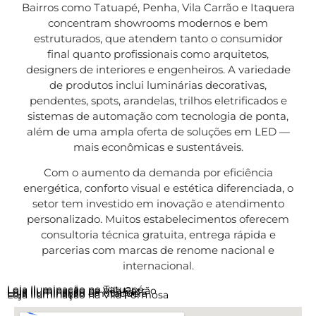
Bairros como Tatuapé, Penha, Vila Carrão e Itaquera
concentram showrooms modernos e bem
estruturados, que atendem tanto o consumidor
final quanto profissionais como arquitetos,
designers de interiores e engenheiros. A variedade
de produtos inclui luminárias decorativas,
pendentes, spots, arandelas, trilhos eletrificados e
sistemas de automação com tecnologia de ponta,
além de uma ampla oferta de soluções em LED —
mais econômicas e sustentáveis.
Com o aumento da demanda por eficiência
energética, conforto visual e estética diferenciada, o
setor tem investido em inovação e atendimento
personalizado. Muitos estabelecimentos oferecem
consultoria técnica gratuita, entrega rápida e
parcerias com marcas de renome nacional e
internacional.
Loja Iluminação no Tatuapé
Loja Iluminação na Vila Carrão
Loja Iluminação na Penha
Loja Iluminação em Itaquera
Loja Iluminação na Vila Formosa