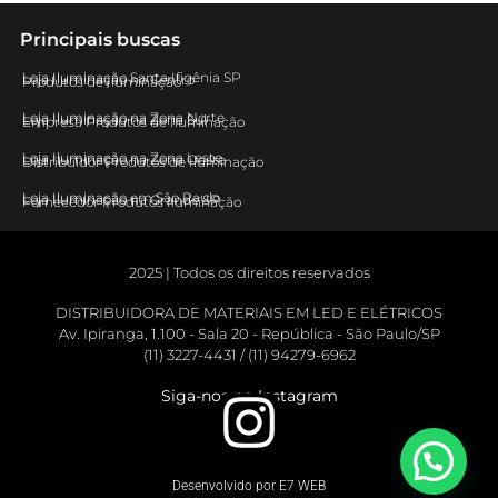
Principais buscas
Loja Iluminação Santa Ifigênia SP
Loja Iluminação no Centro
Produtos de Iluminação
Loja Iluminação na Zona Norte
Loja Iluminação na Zona Sul
Empresa Produtos de Iluminação
Loja Iluminação na Zona Leste
Loja Iluminação na Zona Oeste
Distribuidor Produtos de Iluminação
Loja Iluminação em São Paulo
Loja Iluminação na Grande SP
Fornecedor Produtos Iluminação
2025 | Todos os direitos reservados
DISTRIBUIDORA DE MATERIAIS EM LED E ELÉTRICOS
Av. Ipiranga, 1.100 - Sala 20 - República - São Paulo/SP
(11) 3227-4431 / (11) 94279-6962
Siga-nos no Instagram
Desenvolvido por E7 WEB