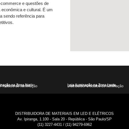
e-commerce e questões de
 econômica e cultural. É um
a sendo referência para
itivos.
minação na Zona Norte
Loja Iluminação na Zona Leste
minação na Zona Sul
Loja Iluminação na Zona Oeste
Produtos de Iluminação
Distribuidor Produtos de Iluminação
DISTRIBUIDORA DE MATERIAIS EM LED E ELÉTRICOS
Av. Ipiranga, 1.100 - Sala 20 - República - São Paulo/SP
(11) 3227-4431 / (11) 94279-6962