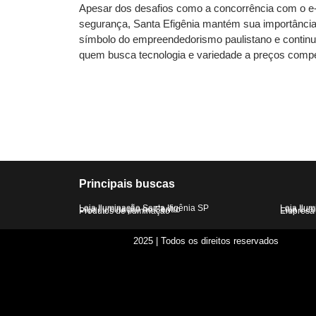
Apesar dos desafios como a concorrência com o 
segurança, Santa Efigênia mantém sua importância
símbolo do empreendedorismo paulistano e continu
quem busca tecnologia e variedade a preços compet
Principais buscas
Loja Iluminação Santa Ifigênia SP
Loja Ilu
Loja Iluminação no Centro
Loja Ilu
Produtos de Iluminação
Empresa 
2025 | Todos os direitos reservados