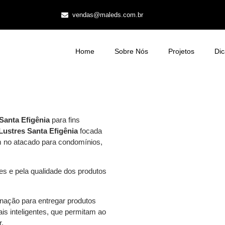
vendas@maleds.com.br
Home
Sobre Nós
Projetos
Dic
Santa Efigênia
para fins
Lustres Santa Efigênia
focada
m no atacado para condomínios,
s e pela qualidade dos produtos
nação para entregar produtos
s inteligentes, que permitam ao
r.