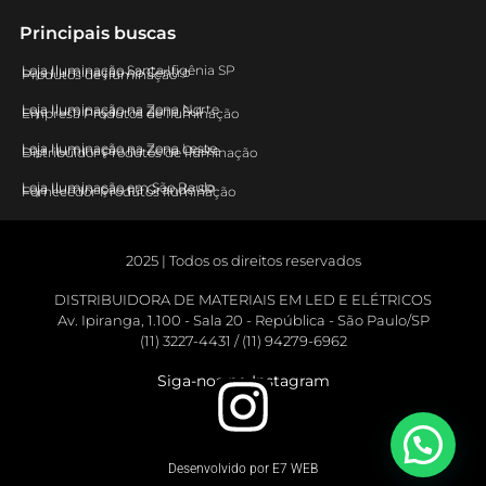
Principais buscas
Loja Iluminação Santa Ifigênia SP
Loja Iluminação no Centro
Produtos de Iluminação
Loja Iluminação na Zona Norte
Loja Iluminação na Zona Sul
Empresa Produtos de Iluminação
Loja Iluminação na Zona Leste
Loja Iluminação na Zona Oeste
Distribuidor Produtos de Iluminação
Loja Iluminação em São Paulo
Loja Iluminação na Grande SP
Fornecedor Produtos Iluminação
2025 | Todos os direitos reservados
DISTRIBUIDORA DE MATERIAIS EM LED E ELÉTRICOS
Av. Ipiranga, 1.100 - Sala 20 - República - São Paulo/SP
(11) 3227-4431 / (11) 94279-6962
Siga-nos no Instagram
Desenvolvido por E7 WEB